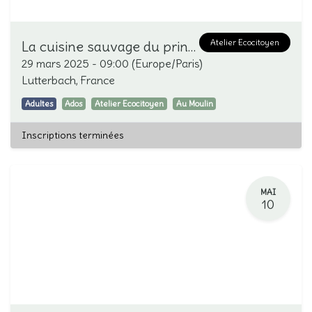
Atelier Ecocitoyen
La cuisine sauvage du printemps
29 mars 2025
-
09:00
(
Europe/Paris
)
Lutterbach
,
France
Adultes
Ados
Atelier Ecocitoyen
Au Moulin
Inscriptions terminées
MAI
10