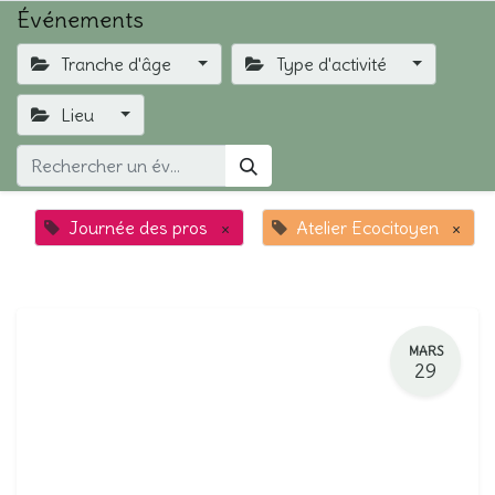
Événements
Tranche d'âge
Type d'activité
Lieu
Journée des pros
×
Atelier Ecocitoyen
×
MARS
29