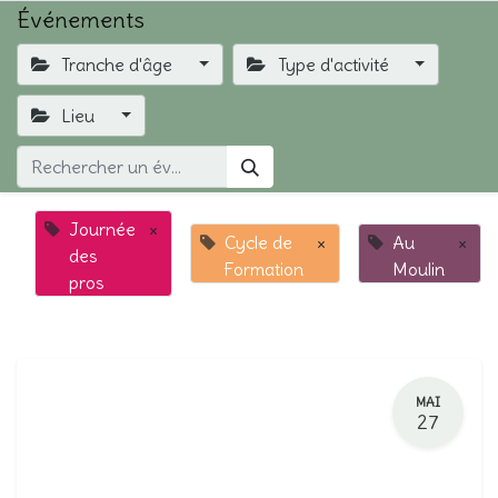
Événements
Tranche d'âge
Type d'activité
Lieu
Journée
×
Cycle de
×
Au
×
des
Formation
Moulin
pros
MAI
27