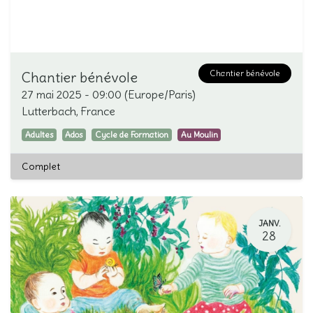
Chantier bénévole
Chantier bénévole
27 mai 2025
-
09:00
(
Europe/Paris
)
Lutterbach
,
France
Adultes
Ados
Cycle de Formation
Au Moulin
Complet
JANV.
28