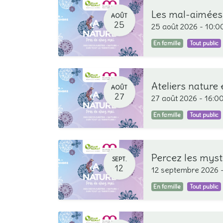
Les mal-aimées 
AOÛT
25
25 août 2026
-
10:0
En famille
Tout public
Ateliers nature 
AOÛT
27
27 août 2026
-
16:0
En famille
Tout public
Percez les myst
SEPT.
12
12 septembre 2026
En famille
Tout public