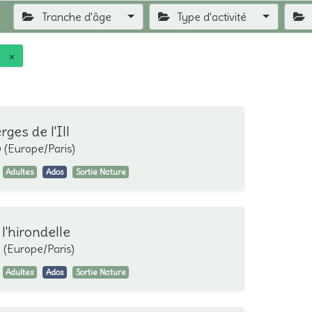
Tranche d'âge
Type d'activité
e
×
ges de l'Ill
0
(
Europe/Paris
)
Adultes
Ados
Sortie Nature
l'hirondelle
0
(
Europe/Paris
)
Adultes
Ados
Sortie Nature