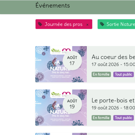
Événements
Journée des pros
×
Sortie Natur
Au coeur des ber
AOÛT
17
17 août 2026
-
15:0
En famille
Tout public
Le porte-bois et 
AOÛT
19
19 août 2026
-
18:0
En famille
Tout public