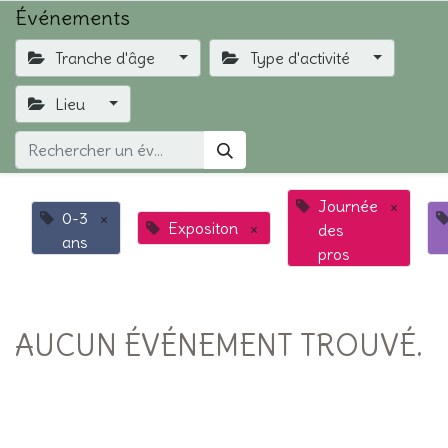
Événements
Tranche d'âge
Type d'activité
Lieu
Journée
×
0-3
×
Expositon
×
des
ans
pros
AUCUN ÉVÉNEMENT TROUVÉ.