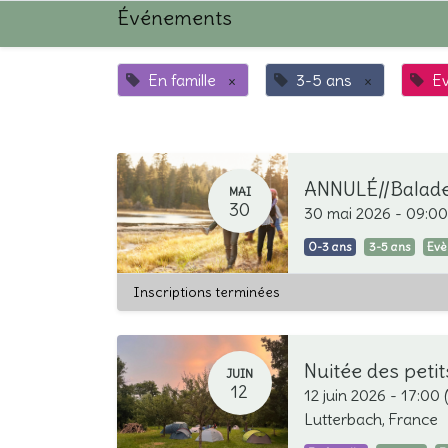
Événements
En famille
×
3-5 ans
×
E
MAI
30
30 mai 2026
-
09:00
0-3 ans
3-5 ans
Ev
Inscriptions terminées
Nuitée des peti
JUIN
12
12 juin 2026
-
17:00
Lutterbach
,
France