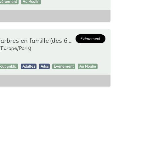
vènement
Au Moulin
Evènement
Atelier grimpe d'arbres en famille (dès 6 ans)
(
Europe/Paris
)
Tout public
Adultes
Ados
Evènement
Au Moulin