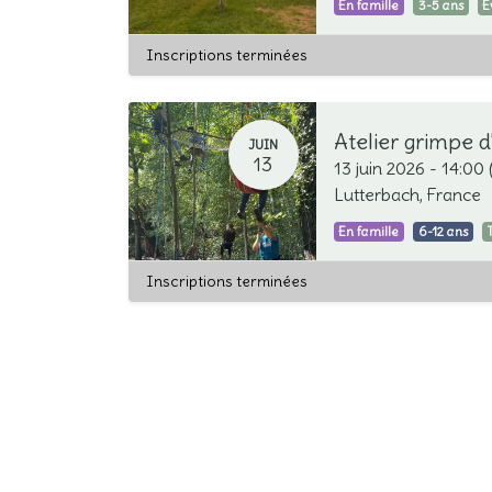
En famille
3-5 ans
E
Inscriptions terminées
JUIN
13
13 juin 2026
-
14:00
Lutterbach
,
France
En famille
6-12 ans
Inscriptions terminées