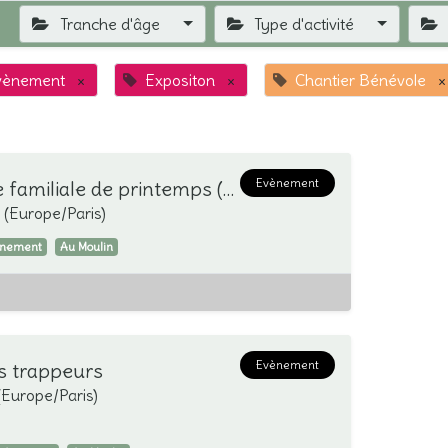
Tranche d'âge
Type d'activité
vènement
×
Expositon
×
Chantier Bénévole
×
Evènement
ANNULÉ//Balade familiale de printemps (0-6 ans)
(
Europe/Paris
)
ènement
Au Moulin
Evènement
ts trappeurs
(
Europe/Paris
)