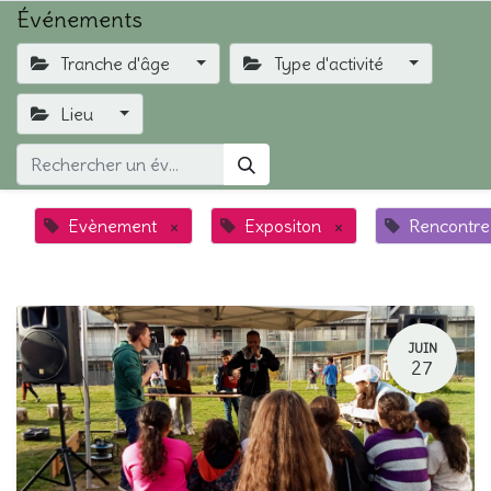
Événements
Tranche d'âge
Type d'activité
Lieu
Evènement
×
Expositon
×
Rencontre
JUIN
27