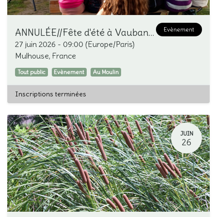
Evènement
ANNULÉE//Fête d'été à Vauban-Neppert
27 juin 2026
-
09:00
(
Europe/Paris
)
Mulhouse
,
France
Tout public
Evènement
Au Moulin
Inscriptions terminées
JUIN
26