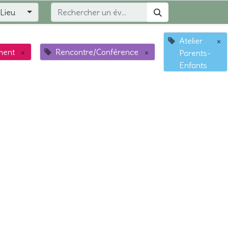
Lieu
Atelier
×
ment
×
Rencontre/Conférence
×
Parents-
Enfants