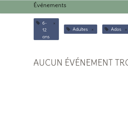
Événements
6-
×
Adultes
×
Ados
×
12
ans
AUCUN ÉVÉNEMENT TR