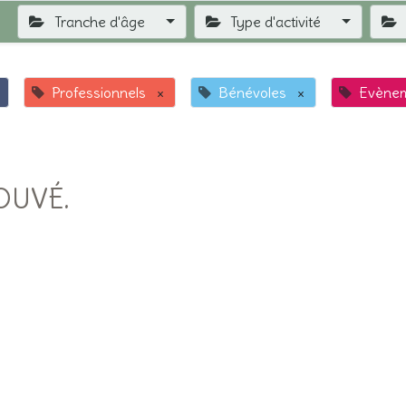
Tranche d'âge
Type d'activité
Professionnels
×
Bénévoles
×
Evène
OUVÉ.