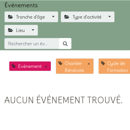
Événements
Tranche d'âge
Type d'activité
Lieu
Chantier
×
Cycle de
Evènement
×
Bénévole
Formation
AUCUN ÉVÉNEMENT TROUVÉ.