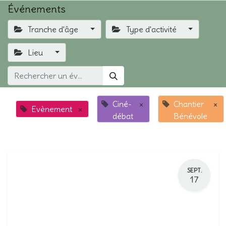
Événements
Tranche d'âge
Type d'activité
Lieu
Ciné-
×
Chantier
×
Evènement
×
débat
Bénévole
SEPT.
17