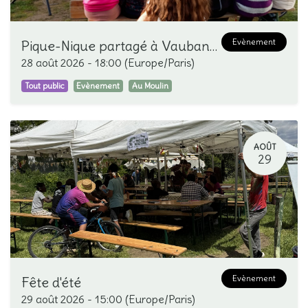
Evènement
Pique-Nique partagé à Vauban-Neppert
28 août 2026
-
18:00
(
Europe/Paris
)
Tout public
Evènement
Au Moulin
AOÛT
29
Evènement
Fête d'été
29 août 2026
-
15:00
(
Europe/Paris
)