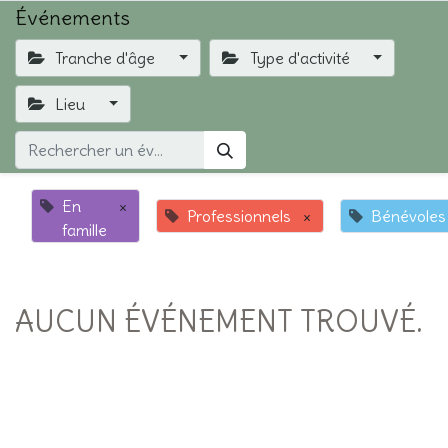
Événements
Tranche d'âge
Type d'activité
Lieu
En
×
Professionnels
×
Bénévoles
famille
AUCUN ÉVÉNEMENT TROUVÉ.