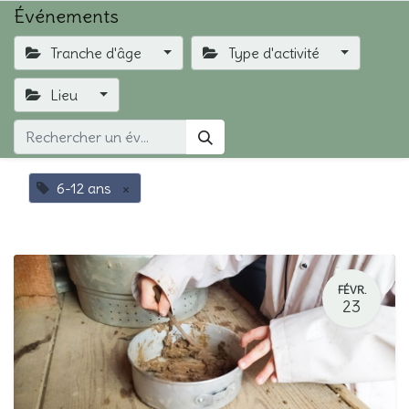
Événements
Tranche d'âge
Type d'activité
Lieu
6-12 ans
×
FÉVR.
23