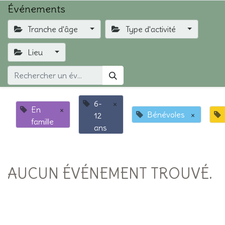
Événements
Tranche d'âge
Type d'activité
Lieu
6-
×
En
×
Bénévoles
×
12
famille
ans
AUCUN ÉVÉNEMENT TROUVÉ.