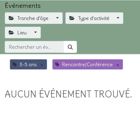
Événements
Tranche d'âge
Type d'activité
Lieu
3-5 ans
×
Rencontre/Conférence
×
AUCUN ÉVÉNEMENT TROUVÉ.