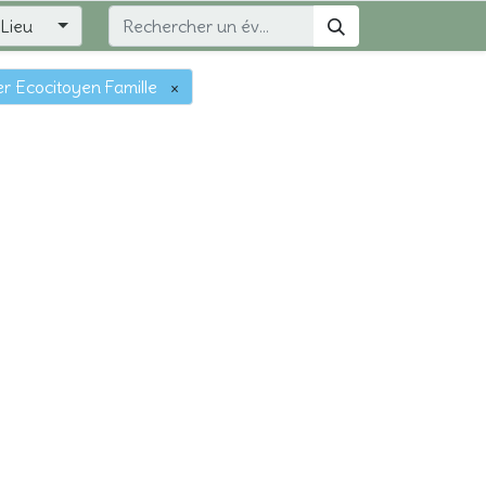
Lieu
er Ecocitoyen Famille
×