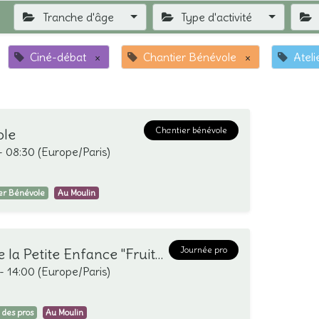
Tranche d'âge
Type d'activité
Ciné-débat
×
Chantier Bénévole
×
Ateli
Chantier bénévole
ole
-
08:30
(
Europe/Paris
)
er Bénévole
Au Moulin
Journée pro
RDV des pros de la Petite Enfance "Fruits et feuilles d'automne"
-
14:00
(
Europe/Paris
)
 des pros
Au Moulin