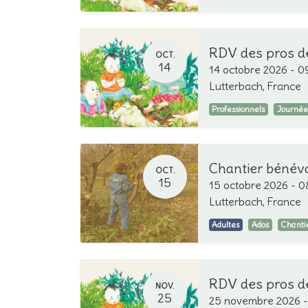
OCT.
14
14 octobre 2026
-
0
Lutterbach
,
France
Professionnels
Journée
Chantier bénév
OCT.
15
15 octobre 2026
-
0
Lutterbach
,
France
Adultes
Ados
Chanti
NOV.
25
25 novembre 2026