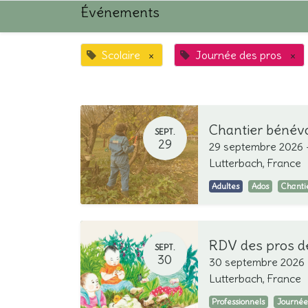
Événements
Scolaire
×
Journée des pros
×
Chantier bénév
SEPT.
29
29 septembre 2026
Lutterbach
,
France
Adultes
Ados
Chanti
SEPT.
30
30 septembre 2026
Lutterbach
,
France
Professionnels
Journée