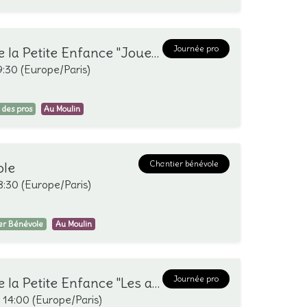
Journée pro
RDV des pros de la Petite Enfance "Jouer sous la pluie"
9:30
(
Europe/Paris
)
 des pros
Au Moulin
Chantier bénévole
ole
8:30
(
Europe/Paris
)
er Bénévole
Au Moulin
Journée pro
RDV des pros de la Petite Enfance "Les animaux en automne"
-
14:00
(
Europe/Paris
)