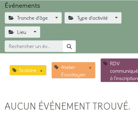
Événements
Tranche d'âge
Type d'activité
Lieu
RDV
Atelier
×
Scolaire
×
communiqué
Ecocitoyen
à l'inscription
AUCUN ÉVÉNEMENT TROUVÉ.