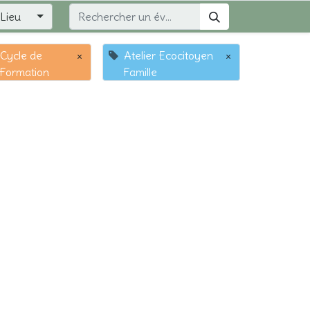
Lieu
Cycle de
×
Atelier Ecocitoyen
×
Formation
Famille