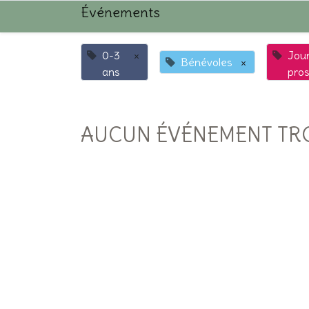
Événements
0-3
×
Jou
Bénévoles
×
ans
pro
AUCUN ÉVÉNEMENT TR