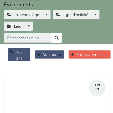
Événements
Tranche d'âge
Type d'activité
Lieu
0-3
×
Adultes
×
Professionnels
×
ans
SEPT.
17