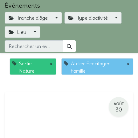
Événements
Tranche d'âge
Type d'activité
Lieu
Sortie
×
Atelier Ecocitoyen
×
Nature
Famille
AOÛT
30