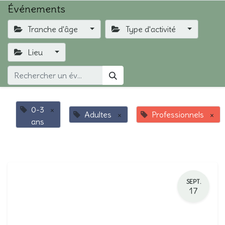
Événements
Tranche d'âge
Type d'activité
Lieu
0-3
×
Adultes
×
Professionnels
×
ans
SEPT.
17