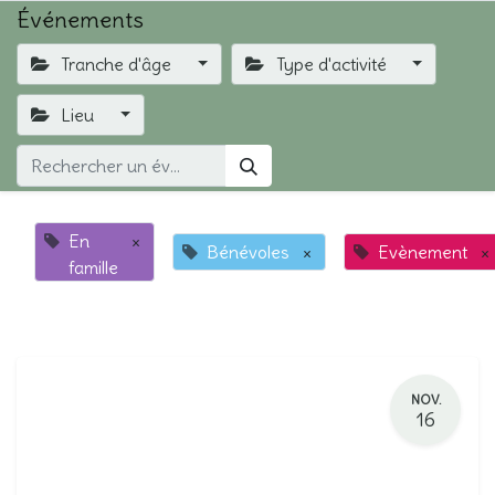
Événements
Tranche d'âge
Type d'activité
Lieu
En
×
Bénévoles
×
Evènement
×
famille
NOV.
16