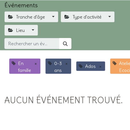
Événements
Tranche d'âge
Type d'activité
Lieu
En
×
0-3
×
Ateli
Ados
×
famille
ans
Ecoc
AUCUN ÉVÉNEMENT TROUVÉ.