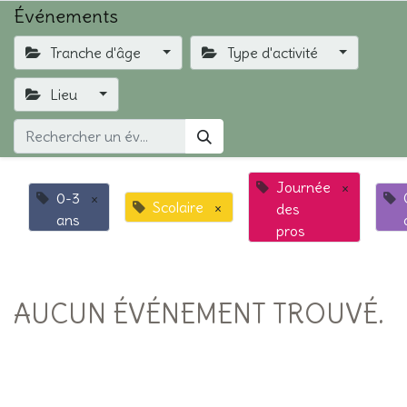
Événements
Tranche d'âge
Type d'activité
Lieu
Journée
×
0-3
×
Scolaire
×
des
ans
pros
AUCUN ÉVÉNEMENT TROUVÉ.