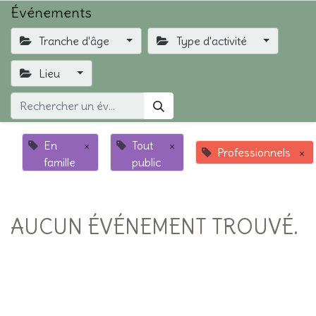
Événements
Tranche d'âge
Type d'activité
Lieu
En
×
Tout
×
Professionnels
×
famille
public
AUCUN ÉVÉNEMENT TROUVÉ.