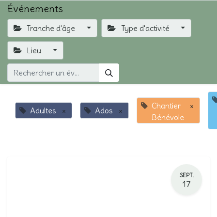
Événements
Tranche d'âge
Type d'activité
Lieu
Chantier
×
Adultes
×
Ados
×
Bénévole
SEPT.
17