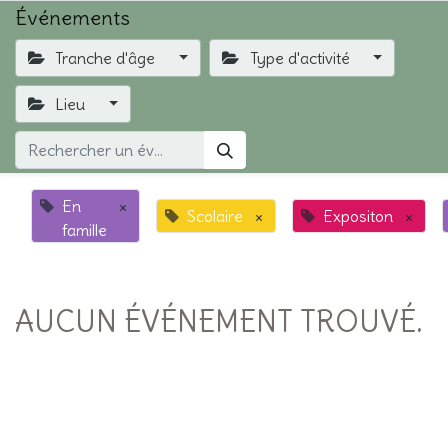
Événements
Tranche d'âge
Type d'activité
Lieu
En
×
Scolaire
×
Expositon
×
famille
AUCUN ÉVÉNEMENT TROUVÉ.