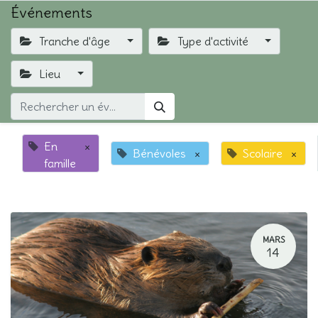
Événements
Tranche d'âge
Type d'activité
Lieu
En
×
Bénévoles
×
Scolaire
×
famille
MARS
14