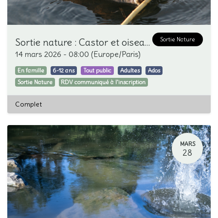
Sortie Nature
Sortie nature : Castor et oiseaux d'eau
14 mars 2026
-
08:00
(
Europe/Paris
)
En famille
6-12 ans
Tout public
Adultes
Ados
Sortie Nature
RDV communiqué à l'inscription
Complet
MARS
28