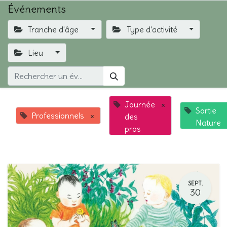
Événements
Tranche d'âge
Type d'activité
Lieu
Journée
×
Sortie
Professionnels
×
des
Nature
pros
SEPT.
30