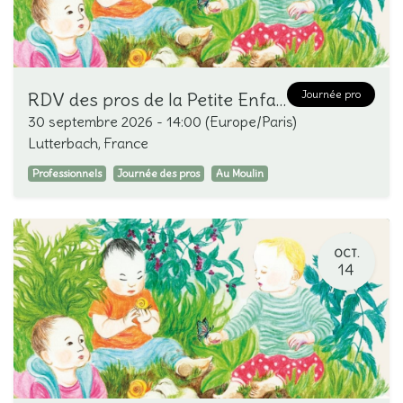
Journée pro
RDV des pros de la Petite Enfance "Fruits et feuilles d'automne"
30 septembre 2026
-
14:00
(
Europe/Paris
)
Lutterbach
,
France
Professionnels
Journée des pros
Au Moulin
OCT.
14