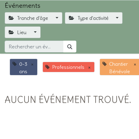
Événements
Tranche d'âge
Type d'activité
Lieu
0-3
×
Chantier
×
Professionnels
×
ans
Bénévole
AUCUN ÉVÉNEMENT TROUVÉ.