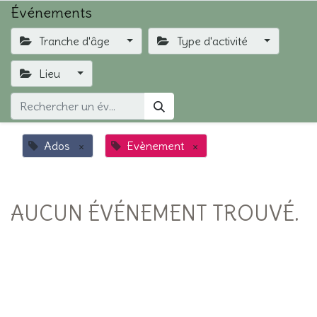
Événements
Tranche d'âge
Type d'activité
Lieu
Ados
×
Evènement
×
AUCUN ÉVÉNEMENT TROUVÉ.