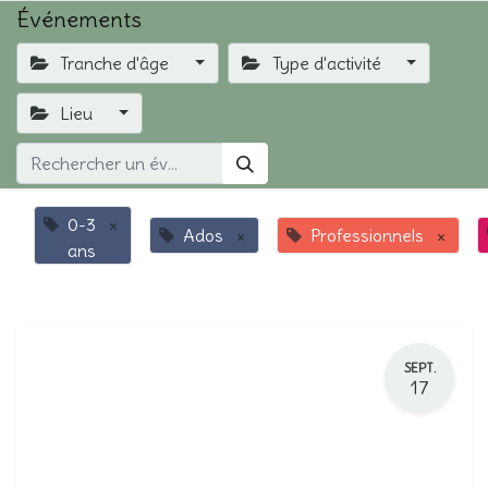
Événements
Tranche d'âge
Type d'activité
Lieu
0-3
×
Ados
×
Professionnels
×
ans
SEPT.
17