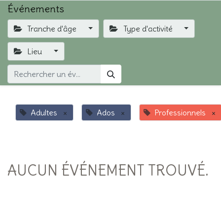
Événements
Tranche d'âge
Type d'activité
Lieu
Adultes
×
Ados
×
Professionnels
×
AUCUN ÉVÉNEMENT TROUVÉ.