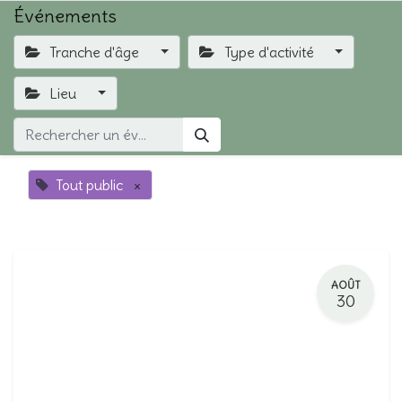
Événements
Tranche d'âge
Type d'activité
Lieu
Tout public
×
AOÛT
30