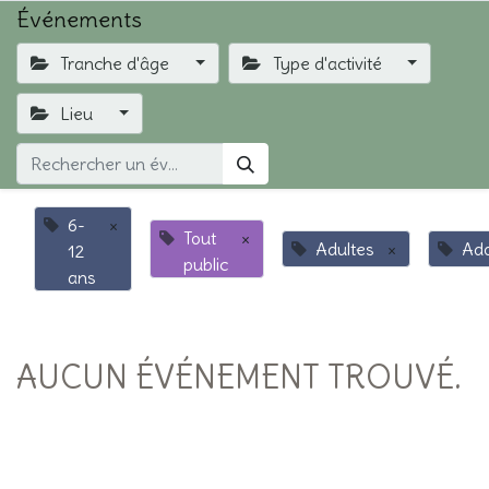
Événements
Tranche d'âge
Type d'activité
Lieu
6-
×
Tout
×
Adultes
×
Ad
12
public
ans
AUCUN ÉVÉNEMENT TROUVÉ.