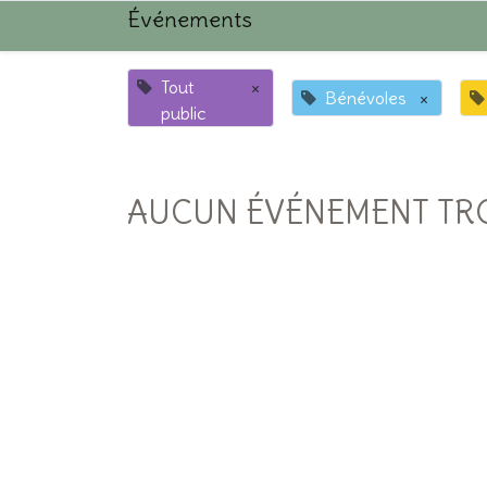
Événements
Tout
×
Bénévoles
×
public
AUCUN ÉVÉNEMENT TR