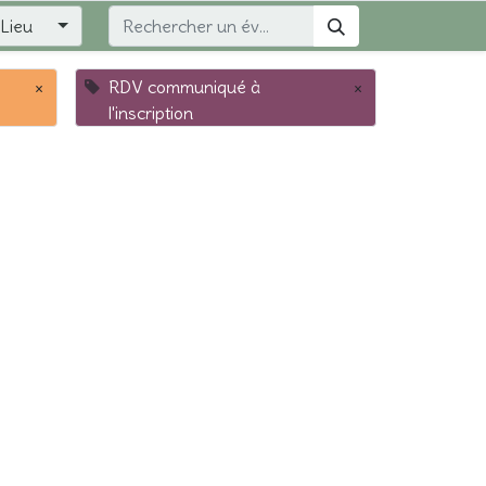
Lieu
×
RDV communiqué à
×
l'inscription