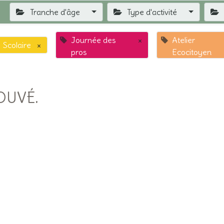
Tranche d'âge
Type d'activité
Journée des
×
Atelier
Scolaire
×
pros
Ecocitoyen
OUVÉ.