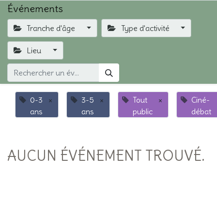
Événements
Tranche d'âge
Type d'activité
Lieu
0-3
×
3-5
×
Tout
×
Ciné-
ans
ans
public
débat
AUCUN ÉVÉNEMENT TROUVÉ.