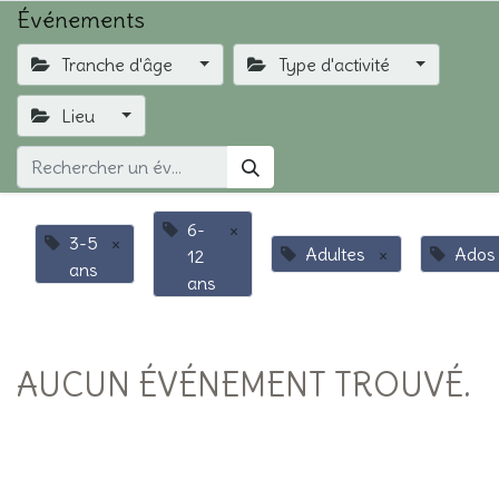
Événements
Tranche d'âge
Type d'activité
Lieu
6-
×
3-5
×
Adultes
×
Ados
12
ans
ans
AUCUN ÉVÉNEMENT TROUVÉ.