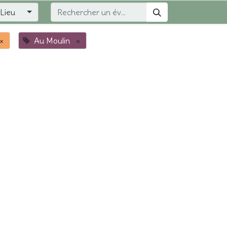
Lieu
×
Au Moulin
×