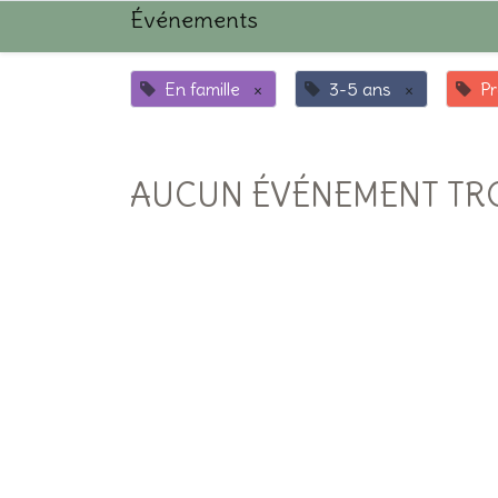
Événements
En famille
×
3-5 ans
×
Pr
AUCUN ÉVÉNEMENT TR