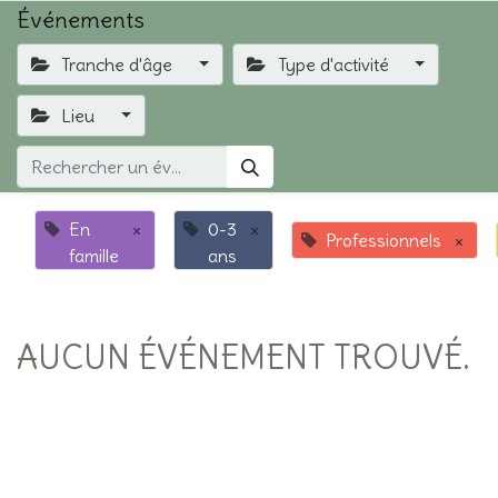
Événements
Tranche d'âge
Type d'activité
Lieu
En
×
0-3
×
Professionnels
×
famille
ans
AUCUN ÉVÉNEMENT TROUVÉ.