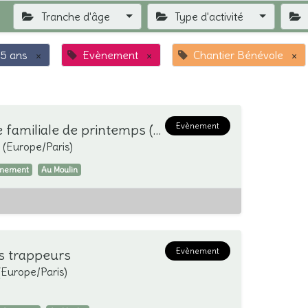
Tranche d'âge
Type d'activité
5 ans
×
Evènement
×
Chantier Bénévole
×
Evènement
ANNULÉ//Balade familiale de printemps (0-6 ans)
(
Europe/Paris
)
ènement
Au Moulin
Evènement
ts trappeurs
(
Europe/Paris
)