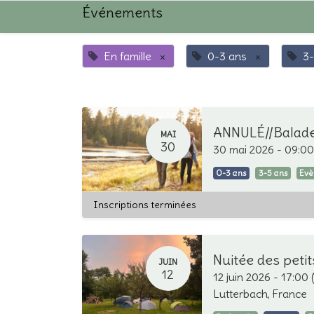
Événements
En famille
×
0-3 ans
×
3-
MAI
30
30 mai 2026
-
09:00
0-3 ans
3-5 ans
Ev
Inscriptions terminées
Nuitée des peti
JUIN
12
12 juin 2026
-
17:00
Lutterbach
,
France