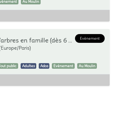
vènement
Au Moulin
Evènement
Atelier grimpe d'arbres en famille (dès 6 ans)
(
Europe/Paris
)
Tout public
Adultes
Ados
Evènement
Au Moulin