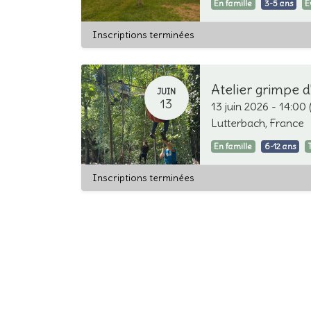
En famille
3-5 ans
E
Inscriptions terminées
JUIN
13
13 juin 2026
-
14:00
Lutterbach
,
France
En famille
6-12 ans
Inscriptions terminées