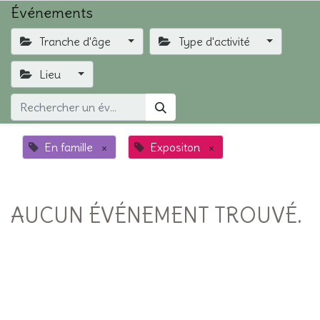
Événements
Tranche d'âge
Type d'activité
Lieu
En famille
×
Expositon
×
AUCUN ÉVÉNEMENT TROUVÉ.