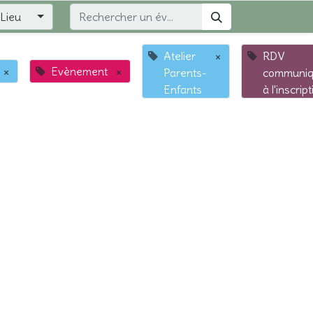
Lieu
Atelier
×
RDV
×
Evènement
×
Parents-
communi
Enfants
à l'inscrip