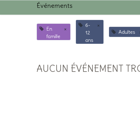
Événements
6-
×
En
×
Adultes
12
famille
ans
AUCUN ÉVÉNEMENT TR