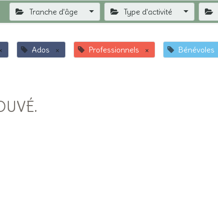
Tranche d'âge
Type d'activité
×
Ados
×
Professionnels
×
Bénévoles
OUVÉ.