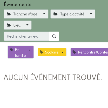
Événements
Tranche d'âge
Type d'activité
Lieu
En
×
Scolaire
×
Rencontre/Confé
famille
AUCUN ÉVÉNEMENT TROUVÉ.