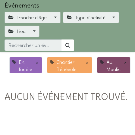
Événements
Tranche d'âge
Type d'activité
Lieu
En
×
Chantier
×
Au
×
famille
Bénévole
Moulin
AUCUN ÉVÉNEMENT TROUVÉ.