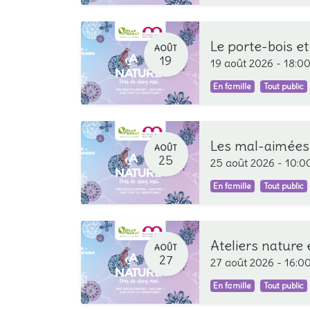
Le porte-bois et 
AOÛT
19
19 août 2026
-
18:0
En famille
Tout public
Les mal-aimées 
AOÛT
25
25 août 2026
-
10:0
En famille
Tout public
Ateliers nature 
AOÛT
27
27 août 2026
-
16:0
En famille
Tout public