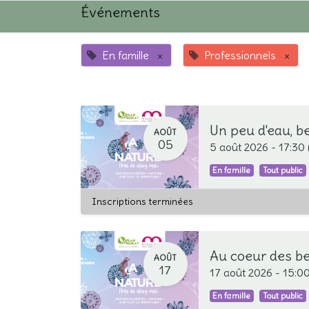
Événements
En famille
×
Professionnels
×
Un peu d'eau, b
AOÛT
05
5 août 2026
-
17:30
En famille
Tout public
Inscriptions terminées
Au coeur des ber
AOÛT
17
17 août 2026
-
15:0
En famille
Tout public