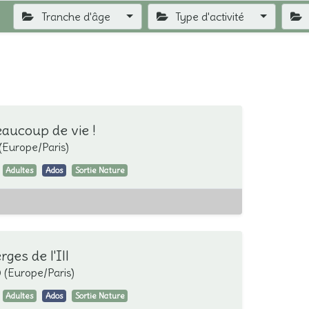
Tranche d'âge
Type d'activité
eaucoup de vie !
(
Europe/Paris
)
Adultes
Ados
Sortie Nature
ges de l'Ill
0
(
Europe/Paris
)
Adultes
Ados
Sortie Nature