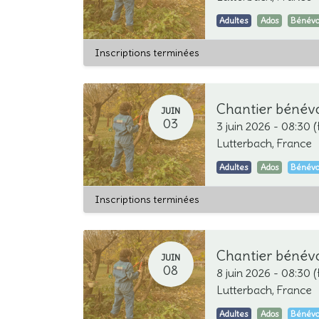
Adultes
Ados
Bénévo
Inscriptions terminées
JUIN
03
3 juin 2026
-
08:30
(
Lutterbach
,
France
Adultes
Ados
Bénévo
Inscriptions terminées
Chantier bénév
JUIN
08
8 juin 2026
-
08:30
(
Lutterbach
,
France
Adultes
Ados
Bénévo