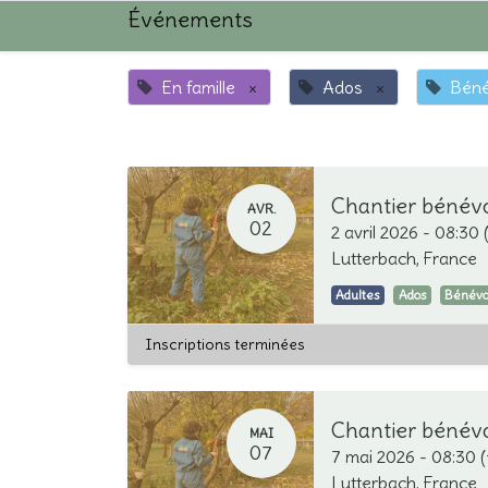
Événements
En famille
×
Ados
×
Béné
Chantier bénévo
AVR.
02
2 avril 2026
-
08:30
Lutterbach
,
France
Adultes
Ados
Bénévo
Inscriptions terminées
Chantier bénév
MAI
07
7 mai 2026
-
08:30
(
Lutterbach
,
France