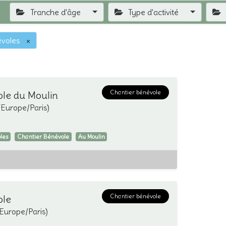
Tranche d'âge
Type d'activité
voles
×
Chantier bénévole
le du Moulin
(
Europe/Paris
)
les
Chantier Bénévole
Au Moulin
Chantier bénévole
ole
Europe/Paris
)