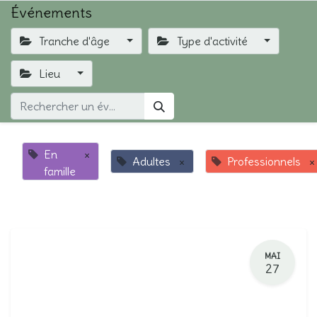
Événements
Tranche d'âge
Type d'activité
Lieu
En
×
Adultes
×
Professionnels
×
famille
MAI
27