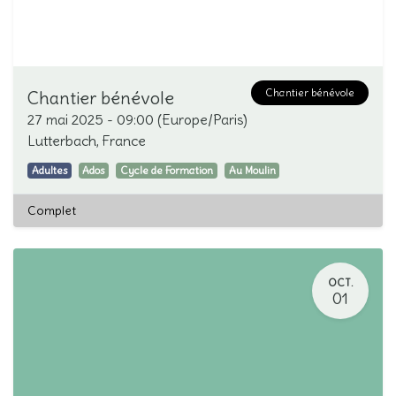
Chantier bénévole
Chantier bénévole
27 mai 2025
-
09:00
(
Europe/Paris
)
Lutterbach
,
France
Adultes
Ados
Cycle de Formation
Au Moulin
Complet
OCT.
01