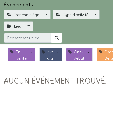
Événements
Tranche d'âge
Type d'activité
Lieu
En
×
3-5
×
Ciné-
×
Chan
famille
ans
débat
Béné
AUCUN ÉVÉNEMENT TROUVÉ.