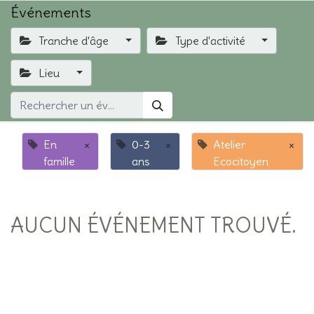
Événements
Tranche d'âge
Type d'activité
Lieu
En
×
0-3
×
Atelier
×
famille
ans
Ecocitoyen
AUCUN ÉVÉNEMENT TROUVÉ.