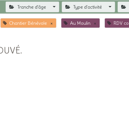
Tranche d'âge
Type d'activité
Chantier Bénévole
×
Au Moulin
×
RDV com
OUVÉ.